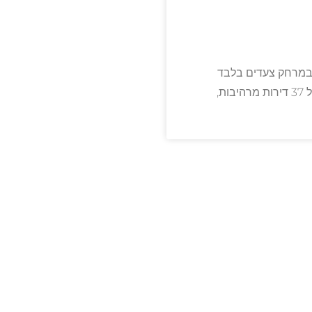
רתי הממוקם במרחק צעדים בלבד
מחופי תל אביב האייקוניים. יהלום אדריכלי בן שישה קומות זה כולל 37 דירות מרהיבות,