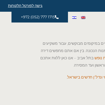
גישה לפורטל הלקוחות
דל"ניים הפעילים ביותר בישראל – עם
+972 (052) 777 1715
יות ופרויקטים חדשים בכל רחבי העיר.
דירות חדשות למכירה
ים במיקומים מבוקשים, עבור משקיעים
ות הנכונה. בין אם אתם מחפשים דירה
 נופש
בתל אביב – אנו כאן ללוות אתכם
אשון ועד המסירה.
 ונדל"ן חדשים בישראל
.