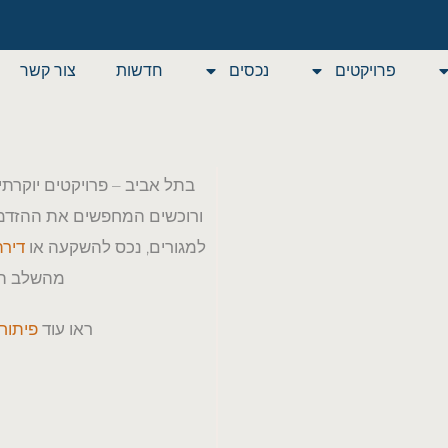
פרויקטים
נכסים
חדשות
צור קשר
תל אביב היא אחד השווקים הנ
תוחים
ביקוש גבוה, תשואות אטרקטיב
The Agency TLV מציגה את המבחר המובחר של
בתל אביב – פרויקטים יוקרתי
ורוכשים המחפשים את ההזדמנ
למגורים, נכס להשקעה או
דירת
מהשלב הר
ראו עוד
פיתוחי